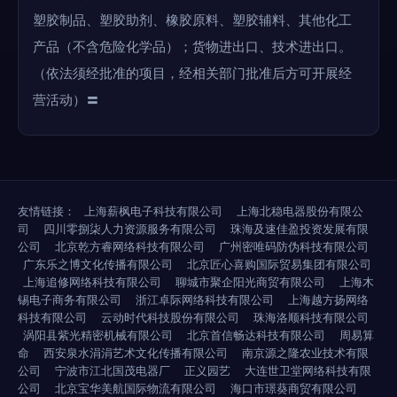
塑胶制品、塑胶助剂、橡胶原料、塑胶辅料、其他化工
产品（不含危险化学品）；货物进出口、技术进出口。
（依法须经批准的项目，经相关部门批准后方可开展经
营活动）〓
友情链接：
上海薪枫电子科技有限公司
上海北稳电器股份有限公
司
四川零捌柒人力资源服务有限公司
珠海及速佳盈投资发展有限
公司
北京乾方睿网络科技有限公司
广州密唯码防伪科技有限公司
广东乐之博文化传播有限公司
北京匠心喜购国际贸易集团有限公司
上海追修网络科技有限公司
聊城市聚企阳光商贸有限公司
上海木
锡电子商务有限公司
浙江卓际网络科技有限公司
上海越方扬网络
科技有限公司
云动时代科技股份有限公司
珠海洛顺科技有限公司
涡阳县紫光精密机械有限公司
北京首信畅达科技有限公司
周易算
命
西安泉水涓涓艺术文化传播有限公司
南京源之隆农业技术有限
公司
宁波市江北国茂电器厂
正义园艺
大连世卫堂网络科技有限
公司
北京宝华美航国际物流有限公司
海口市璟葵商贸有限公司