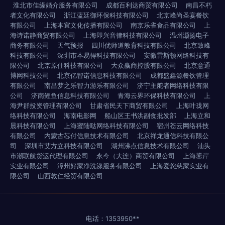
淮北市佳缘婚介服务有限公司
成都百利达商贸有限公司
南昌不朽
者文化有限公司
浙江蓝廷御环保科技有限公司
北京峰尚圣宴餐饮
有限公司
上海本宜文化传播有限公司
南京乐雀食品有限公司
上
海诗诺静商贸有限公司
上海即兴音律科技有限公司
温州灏扬电子
商务有限公司
天气预报
四川优师道教育科技有限公司
北京致峰
科技有限公司
深圳市本易得科技有限公司
安徽雷斯顿网络科技有
限公司
北京原仕科技有限公司
大众赢商控股有限公司
北京意通
博网科技公司
北京亿智诺信息科技有限公司
成都盛鑫源餐饮管理
有限公司
南昌梦之乐智力游乐有限公司
济宁主舵者网络科技有限
公司
济南鲤鱼信息科技有限公司
青海云界环保科技有限公司
上
海尹群投资管理有限公司
甘肃省民天下商贸有限公司
上海叶珑网
络科技有限公司
海南电影网
船山区王书洪副食批发部
上海立和
晨科技有限公司
上海蜜陆哒网络科技有限公司
宿州苍云网络科技
有限公司
内蒙古芯付信息技术有限公司
北京祥龙通信科技有限公
司
深圳市艾方立科技有限公司
湖州沸点信息技术有限公司
汕头
市潮联航货运代理有限公司
永今（大连）商贸有限公司
上海鎏岸
实业有限公司
漳州好家净洗涤服务有限公司
上海爱您慈家实业有
限公司
山西敦仁经贸有限公司
电话：1353950**