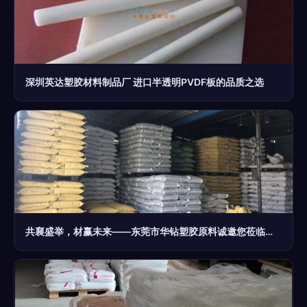
深圳英达塑胶材料制品厂 进口半透明PVDF板的品质之选
共襄盛举，材赢未来——东莞市华钻塑胶原料诚邀您莅临第二十届中国塑料交易会