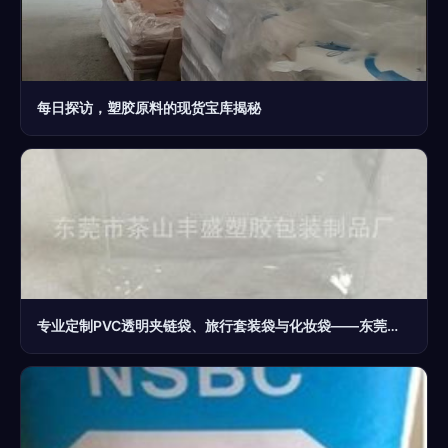
每日探访，塑胶原料的现货宝库揭秘
专业定制PVC透明夹链袋、旅行套装袋与化妆袋——东莞市茶山丰盛塑胶包装制品厂为您提供优质塑胶原料解决方案