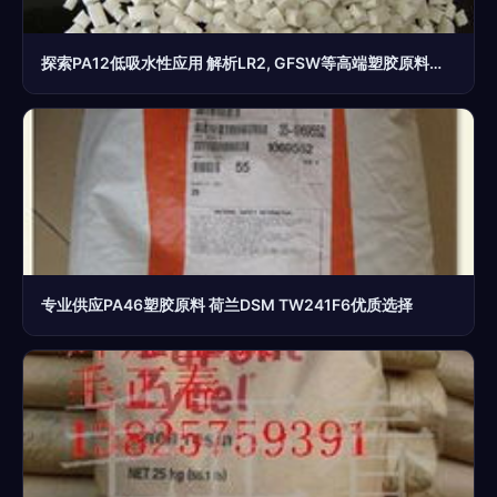
探索PA12低吸水性应用 解析LR2, GFSW等高端塑胶原料特性
专业供应PA46塑胶原料 荷兰DSM TW241F6优质选择